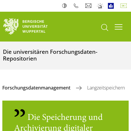
Suche öffnen
Navi
Die universitären Forschungsdaten-
Repositorien
Forschungsdatenmanagement
Langzeitspeichern
Die Speicherung und
Archivierung digitaler